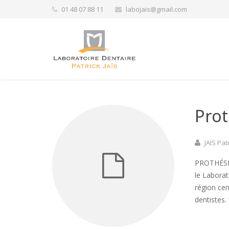
01 48 07 88 11
labojais@gmail.com
Category
Prot
JAÏS Pat
PROTHÉSIS
le Laborat
région cen
dentistes.